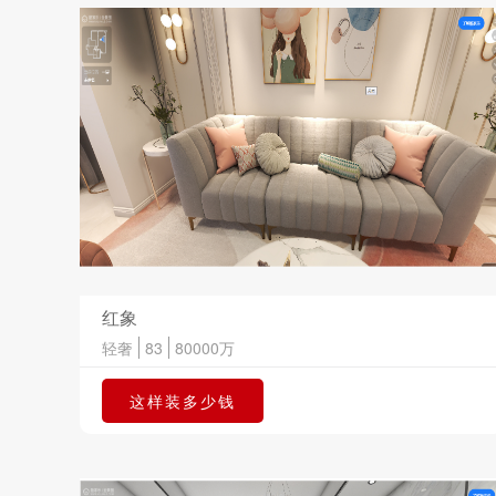
红象
轻奢
83
80000
万
这样装多少钱