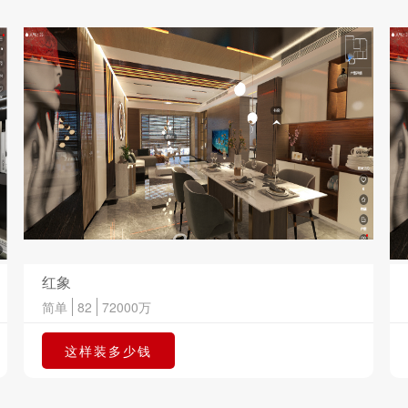
红象
简单
82
72000
万
这样装多少钱