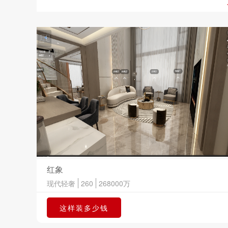
红象
现代轻奢
260
268000
万
这样装多少钱