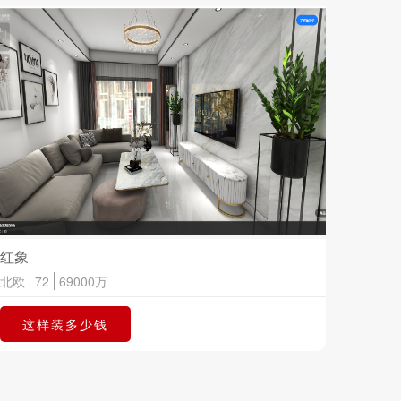
红象
北欧
72
69000
万
这样装多少钱