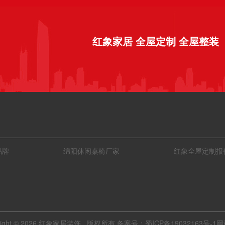
红象家居 全屋定制 全屋整装
品牌
绵阳休闲桌椅厂家
红象全屋定制报
ight ©
2026 红象家居装饰 版权所有 备案号：
蜀ICP备19032163号-1
网