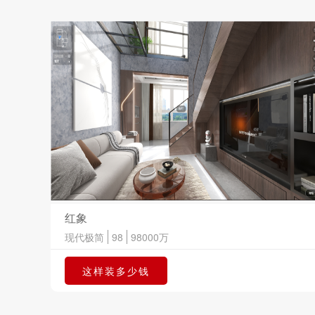
红象
现代极简
98
98000
万
这样装多少钱