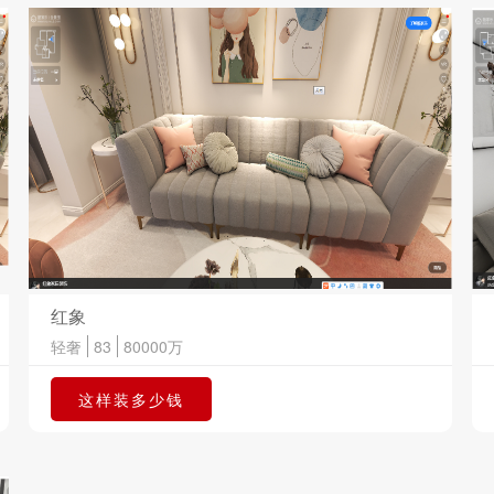
红象
轻奢
83
80000
万
这样装多少钱