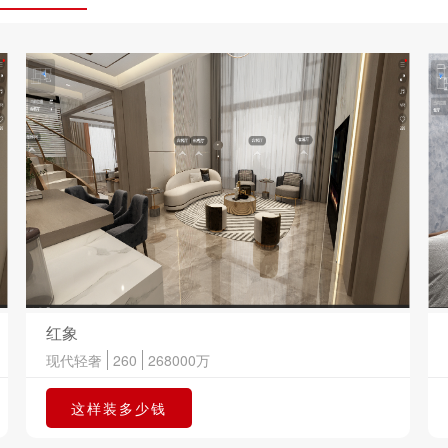
红象
现代轻奢
260
268000
万
这样装多少钱