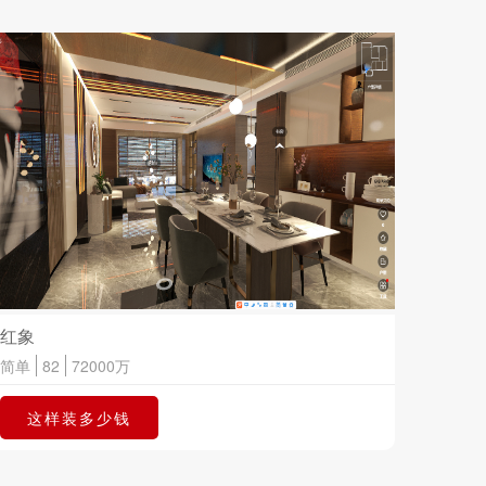
红象
简单
82
72000
万
这样装多少钱