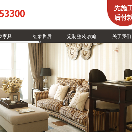
先施
后付
象家具
红象售后
定制整装 攻略
关于我们
0816-5353300